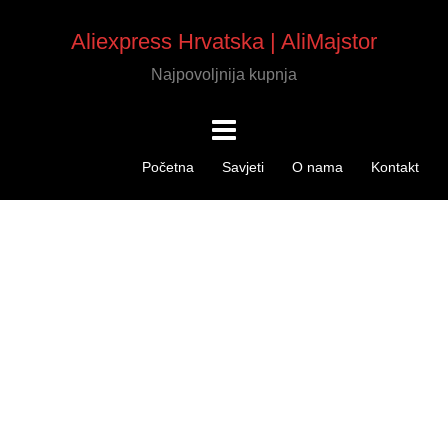
Aliexpress Hrvatska | AliMajstor
Najpovoljnija kupnja
Početna
Savjeti
O nama
Kontakt