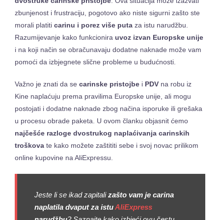
dvostruke carinske pristojbe
. Ova situacija može izazvati
zbunjenost i frustraciju, pogotovo ako niste sigurni zašto ste
morali platiti
carinu i porez više puta
za istu narudžbu.
Razumijevanje kako funkcionira
uvoz izvan Europske unije
i na koji način se obračunavaju dodatne naknade može vam
pomoći da izbjegnete slične probleme u budućnosti.
Važno je znati da se
carinske pristojbe
i
PDV
na robu iz
Kine naplaćuju prema pravilima Europske unije, ali mogu
postojati i dodatne naknade zbog načina isporuke ili grešaka
u procesu obrade paketa. U ovom članku objasnit ćemo
najčešće razloge dvostrukog naplaćivanja carinskih
troškova
te kako možete zaštititi sebe i svoj novac prilikom
online kupovine na AliExpressu.
Jeste li se ikad zapitali
zašto vam je carina
naplatila dvaput za istu
AliExpress
narudžbu
? Saznajte kako izbjeći ovu čestu