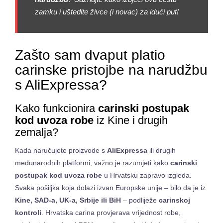
zamku i uštedite živce (i novac) za idući put!
Zašto sam dvaput platio
carinske pristojbe na narudžbu
s AliExpressa?
Kako funkcionira
carinski postupak
kod uvoza robe
iz Kine i drugih
zemalja?
Kada naručujete proizvode s
AliExpressa
ili drugih
međunarodnih platformi, važno je razumjeti kako
carinski
postupak kod uvoza robe
u Hrvatsku zapravo izgleda.
Svaka pošiljka koja dolazi izvan Europske unije – bilo da je iz
Kine, SAD-a, UK-a, Srbije ili BiH
– podliježe
carinskoj
kontroli
. Hrvatska carina provjerava vrijednost robe,