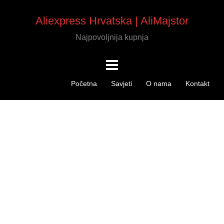
Aliexpress Hrvatska | AliMajstor
Najpovoljnija kupnja
Početna
Savjeti
O nama
Kontakt