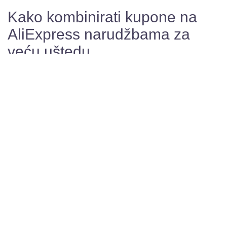
Kako kombinirati kupone na
AliExpress narudžbama za
veću uštedu
9 travnja, 2026
Lovro F.
Aliexpress kuponi
Kako kombinirati kupone prilikom narudžbi na AliExpressu
Kupovanje na AliExpressu postalo je izuzetno popularno među
korisnicima iz Hrvatske, posebno zbog širokog izbora proizvoda i
povoljnih cijena. Međutim, mnogi kupci još uvijek nisu upoznati s
time da je moguće dodatno uštedjeti ako znaju kako kombinirati
kupone prilikom online narudžbi. Pravilnim korištenjem različitih
vrsta kupona, poput AliExpress
Read More