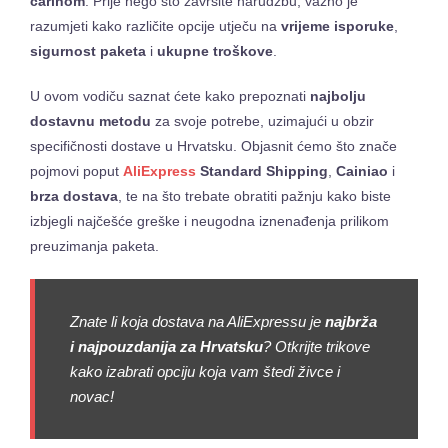
carinom
. Prije nego što završite narudžbu, važno je
razumjeti kako različite opcije utječu na
vrijeme isporuke
,
sigurnost paketa
i
ukupne troškove
.
U ovom vodiču saznat ćete kako prepoznati
najbolju
dostavnu metodu
za svoje potrebe, uzimajući u obzir
specifičnosti dostave u Hrvatsku. Objasnit ćemo što znače
pojmovi poput
AliExpress
Standard Shipping
,
Cainiao
i
brza dostava
, te na što trebate obratiti pažnju kako biste
izbjegli najčešće greške i neugodna iznenađenja prilikom
preuzimanja paketa.
Znate li koja dostava na AliExpressu je
najbrža
i najpouzdanija za Hrvatsku
? Otkrijte trikove
kako izabrati opciju koja vam štedi živce i
novac!