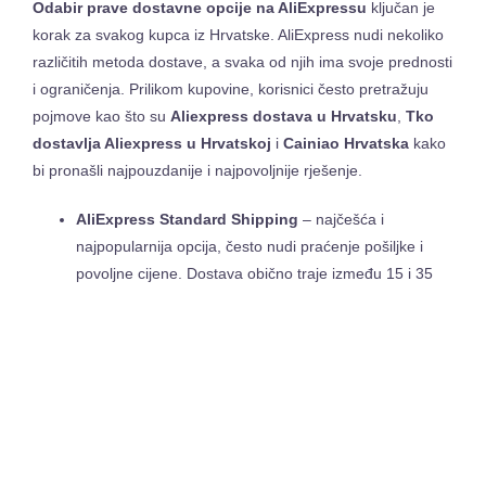
Odabir prave dostavne opcije na AliExpressu
ključan je
korak za svakog kupca iz Hrvatske. AliExpress nudi nekoliko
različitih metoda dostave, a svaka od njih ima svoje prednosti
i ograničenja. Prilikom kupovine, korisnici često pretražuju
pojmove kao što su
Aliexpress dostava u Hrvatsku
,
Tko
dostavlja Aliexpress u Hrvatskoj
i
Cainiao Hrvatska
kako
bi pronašli najpouzdanije i najpovoljnije rješenje.
AliExpress Standard Shipping
– najčešća i
najpopularnija opcija, često nudi praćenje pošiljke i
povoljne cijene. Dostava obično traje između 15 i 35
dana. U Hrvatskoj, ovu poštu uglavnom isporučuje
Hrvatska pošta
nakon što paket stigne u zemlju.
Cainiao Standard for Special Goods
– sve češće
korištena metoda, posebno za male i jeftine artikle.
Praćenje je često ograničeno samo do ulaska u
Hrvatsku, a isporuku preuzima lokalna pošta ili
dostavne službe.