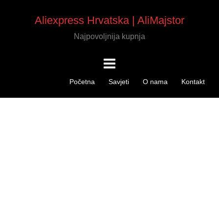
Aliexpress Hrvatska | AliMajstor
Najpovoljnija kupnja
Početna
Savjeti
O nama
Kontakt