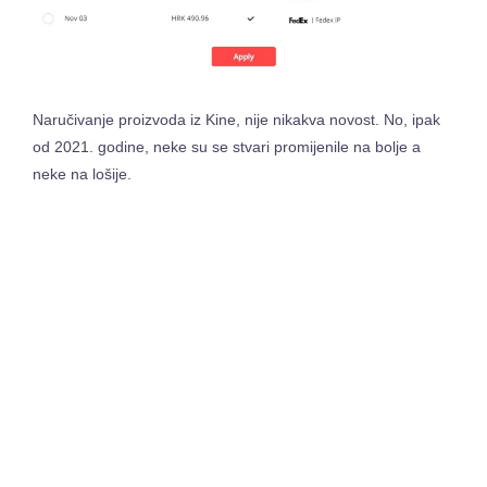
Naručivanje proizvoda iz Kine, nije nikakva novost. No, ipak
od 2021. godine, neke su se stvari promijenile na bolje a
neke na lošije.
Uz PDV-u koji se od 01.07.2021.
plaća na sve pakete
, ne
smijemo zaboraviti ni carinu (10%) na pakete iznad 150€.
Kako kažu svakom zlu, nešto dobro. Tako je i iz ovog
scenarija izašlo nešto dobro, a to je upravo slanje paketa iz
Europskih zemalja. Popis
Aliexpress
EU skladišta raste iz
dana u dan, te su danas dostupni centri u Njemačkoj,
Poljskoj, Češkoj, Španjolskoj, Francuskoj, Belgiji i ostalim
zemljama.
Evo jednog trika za pametnu kupovinu! Saznajte najnižu