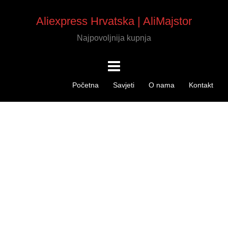
Aliexpress Hrvatska | AliMajstor
Najpovoljnija kupnja
Početna
Savjeti
O nama
Kontakt