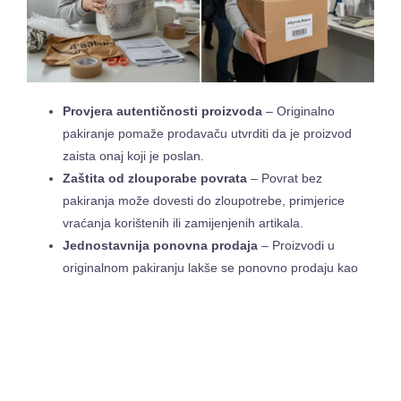
Provjera autentičnosti proizvoda
– Originalno
pakiranje pomaže prodavaču utvrditi da je proizvod
zaista onaj koji je poslan.
Zaštita od zlouporabe povrata
– Povrat bez
pakiranja može dovesti do zloupotrebe, primjerice
vraćanja korištenih ili zamijenjenih artikala.
Jednostavnija ponovna prodaja
– Proizvodi u
originalnom pakiranju lakše se ponovno prodaju kao
novi.
AliExpress
ne postavlja univerzalno pravilo za sve trgovine;
svaki prodavač može imati svoja pravila. Stoga je ključno
prije kupnje provjeriti
politiku povrata
kod konkretnog
prodavača.