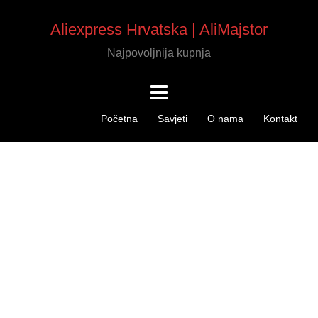
Aliexpress Hrvatska | AliMajstor
Najpovoljnija kupnja
Početna
Savjeti
O nama
Kontakt