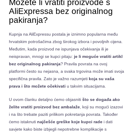
Možete li vratiti proizvode s
AliExpressa bez originalnog
pakiranja?
Kupnja na AliExpressu postala je iznimno popularna među
hrvatskim potrošačima zbog širokog izbora i povoljnih cijena.
Međutim, kada proizvod ne ispunjava očekivanja ili je
neispravan, mnogi se kupci pitaju:
je li moguće vratiti artikl
bez originalnog pakiranja
? Pravila povrata na ovoj
platformi često su nejasna, a svaka trgovina može imati svoja
specifična pravila. Zato je važno razumjeti
koja su vaša
prava i što možete očekivati
u takvim situacijama.
U ovom članku detaljno ćemo objasniti
što se događa ako
želite vratiti proizvod bez ambalaže
, koji su mogući izazovi
i na što trebate paziti prilikom pokretanja povrata. Također
ćemo istaknuti
najčešće greške koje kupci rade
i dati
savjete kako biste izbjegli nepotrebne komplikacije s