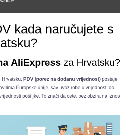
enađeni!
PDV kada naručujete s
vatsku?
na AliExpress
za Hrvatsku?
u Hrvatsku,
PDV (porez na dodanu vrijednost)
postaje
vilima Europske unije, sav uvoz robe u vrijednosti do
ijednosti pošiljke. To znači da ćete, bez obzira na iznos