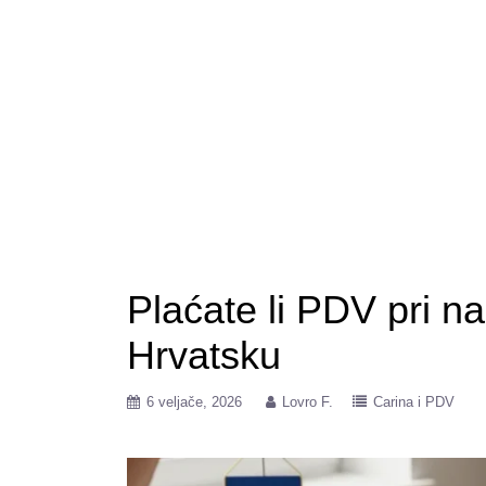
Plaćate li PDV pri n
Hrvatsku
6 veljače, 2026
Lovro F.
Carina i PDV