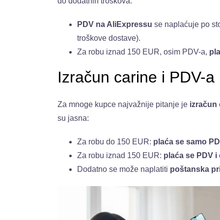
do dodatnih troškova.
PDV na AliExpressu
se naplaćuje po st
troškove dostave).
Za robu iznad 150 EUR, osim PDV-a,
pla
Izračun carine i PDV-a
Za mnoge kupce najvažnije pitanje je
izračun 
su jasna:
Za robu do 150 EUR:
plaća se samo P
Za robu iznad 150 EUR:
plaća se PDV i 
Dodatno se može naplatiti
poštanska pr