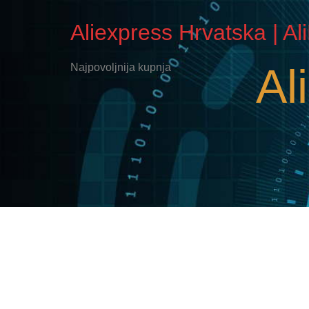
Aliexpress Hrvatska | Al
Al
Najpovoljnija kupnja