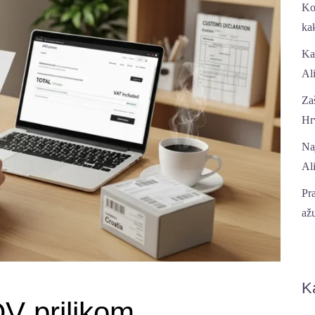
Ko
kak
Ka
Al
Za
Hrv
Naj
Al
Pr
ažu
K
DV prilikom