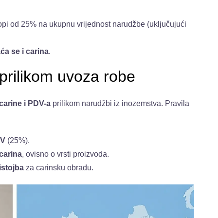
opi od 25% na ukupnu vrijednost narudžbe (uključujući
ća se i carina
.
 prilikom uvoza robe
carine i PDV-a
prilikom narudžbi iz inozemstva. Pravila
DV
(25%).
carina
, ovisno o vrsti proizvoda.
istojba
za carinsku obradu.