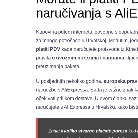
naručivanja s Ali
Kupovina putem interneta, posebno s popularn
za mnoge potrošače u Hrvatskoj. Međutim, jedno
platiti PDV
kada naručujete proizvode iz Kine 
pravila o
uvoznim porezima i carinama
ključn
preuzimanja paketa.
U posljednjih nekoliko godina,
europska prav
narudžbe s AliExpressa. Sada je važno znati 
očekivati prilikom dostave. U ovom članku sazn
naručujete s AliExpressa u Hrvatsku, kako bist
Znate li
koliko stvarno plaćate poreza
kad n