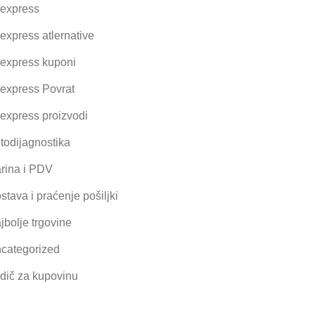
iexpress
iexpress atlernative
iexpress kuponi
iexpress Povrat
iexpress proizvodi
todijagnostika
rina i PDV
stava i praćenje pošiljki
jbolje trgovine
categorized
dič za kupovinu