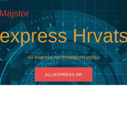
iMajstor
iexpress Hrvat
Ali express na hrvatskom jeziku
ALLIEXPRESS.HR