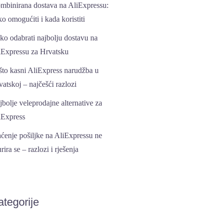
mbinirana dostava na AliExpressu:
o omogućiti i kada koristiti
ko odabrati najbolju dostavu na
iExpressu za Hrvatsku
što kasni AliExpress narudžba u
atskoj – najčešći razlozi
bolje veleprodajne alternative za
iExpress
aćenje pošiljke na AliExpressu ne
rira se – razlozi i rješenja
ategorije