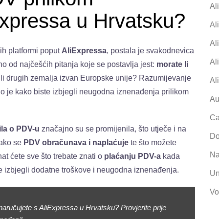
Al
Expressa u Hrvatsku?
Al
Al
ih platformi poput
AliExpressa
, postala je svakodnevica
Al
 od najčešćih pitanja koje se postavlja jest:
morate li
ili drugih zemalja izvan Europske unije? Razumijevanje
Al
o je kako biste izbjegli neugodna iznenađenja prilikom
Au
Ca
ila o PDV-u
značajno su se promijenila, što utječe i na
Do
kako se
PDV obračunava i naplaćuje
te što možete
Na
at ćete sve što trebate znati o
plaćanju PDV-a
kada
e izbjegli dodatne troškove i neugodna iznenađenja.
Un
Vo
aručujete s AliExpressa u Hrvatsku? Provjerite prije