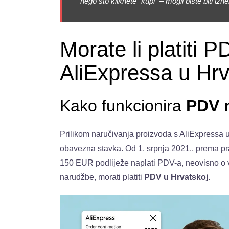
nego što kliknete “kupi” – mogli biste biti izn
Morate li platiti 
AliExpressa u Hr
Kako funkcionira
PDV 
Prilikom naručivanja proizvoda s AliExpressa 
obavezna stavka. Od 1. srpnja 2021., prema pra
150 EUR podliježe naplati PDV-a, neovisno o vr
narudžbe, morati platiti
PDV u Hrvatskoj
.