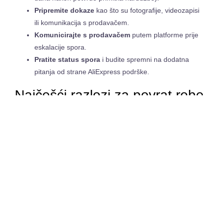
Pripremite dokaze
kao što su fotografije, videozapisi
ili komunikacija s prodavačem.
Komunicirajte s prodavačem
putem platforme prije
eskalacije spora.
Pratite status spora
i budite spremni na dodatna
pitanja od strane AliExpress podrške.
Najčešći razlozi za povrat robe
i novca na AliExpressu
Aliexpress povrat robe
i
povrat novca
najčešće se traže
zbog nekoliko razloga:
Neispravna ili oštećena roba
– Proizvod ne
odgovara opisu ili je stigao oštećen.
Nije isporučeno
– Paket nije stigao u navedenom
roku.
Lažni ili neautentični proizvod
– Proizvod nije