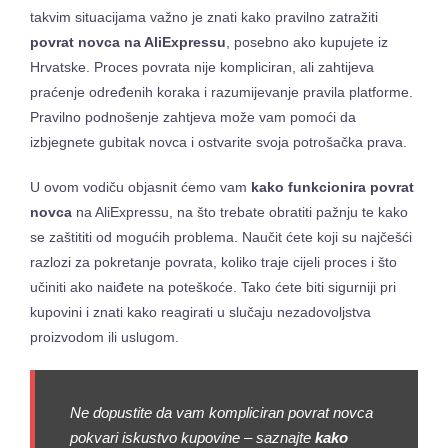
takvim situacijama važno je znati kako pravilno zatražiti
povrat novca na AliExpressu
, posebno ako kupujete iz
Hrvatske. Proces povrata nije kompliciran, ali zahtijeva
praćenje određenih koraka i razumijevanje pravila platforme.
Pravilno podnošenje zahtjeva može vam pomoći da
izbjegnete gubitak novca i ostvarite svoja potrošačka prava.
U ovom vodiču objasnit ćemo vam
kako funkcionira povrat
novca
na AliExpressu, na što trebate obratiti pažnju te kako
se zaštititi od mogućih problema. Naučit ćete koji su najčešći
razlozi za pokretanje povrata, koliko traje cijeli proces i što
učiniti ako naiđete na poteškoće. Tako ćete biti sigurniji pri
kupovini i znati kako reagirati u slučaju nezadovoljstva
proizvodom ili uslugom.
Ne dopustite da vam kompliciran povrat novca
pokvari iskustvo kupovine – saznajte
kako