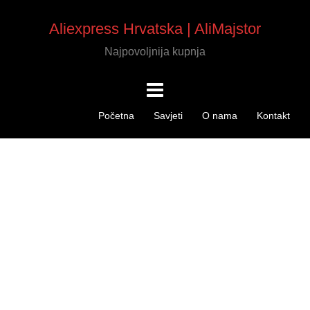
Aliexpress Hrvatska | AliMajstor
Najpovoljnija kupnja
Početna
Savjeti
O nama
Kontakt