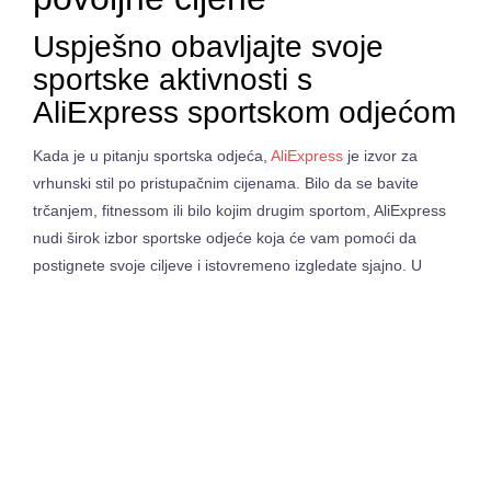
Uspješno obavljajte svoje
sportske aktivnosti s
AliExpress sportskom odjećom
Kada je u pitanju sportska odjeća,
AliExpress
je izvor za
vrhunski stil po pristupačnim cijenama. Bilo da se bavite
trčanjem, fitnessom ili bilo kojim drugim sportom, AliExpress
nudi širok izbor sportske odjeće koja će vam pomoći da
postignete svoje ciljeve i istovremeno izgledate sjajno. U
ovom članku, istražujemo razloge zašto biste trebali
razmotriti kupnju sportske odjeće na AliExpressu.
Kvaliteta proizvoda
Kvaliteta sportske odjeće koju pronađete na AliExpressu je
često iznenađujuće dobra. Mnogi prodavci nude
visokokvalitetne materijale i izradu koji su usporedivi s