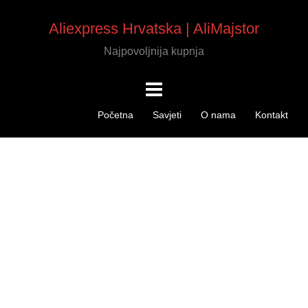
Aliexpress Hrvatska | AliMajstor
Najpovoljnija kupnja
Početna
Savjeti
O nama
Kontakt