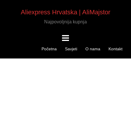
Aliexpress Hrvatska | AliMajstor
Najpovoljnija kupnja
Početna
Savjeti
O nama
Kontakt