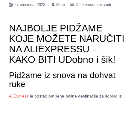
27 prosinca, 2023
Mate
Aliexpress proizvodi
NAJBOLJE PIDŽAME
KOJE MOŽETE NARUČITI
NA ALIEXPRESSU –
KAKO BITI UDobno i šik!
Pidžame iz snova na dohvat
ruke
AliExpress
je postao omiljena online destinacija za šoping iz
udobnosti vlastitog doma. Bez obzira da li tražite odjeću,
obuću ili kućne potrepštine, uvjeravamo vas da ćete tamo
pronaći sve što vam treba. Jedan od najpopularnijih
proizvoda koji se mogu kupiti na AliExpressu su pidžame. U
ovom članku ćemo vam predstaviti nekoliko fantastičnih