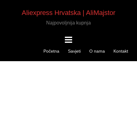
Aliexpress Hrvatska | AliMajstor
Najpovoljnija kupnja
Početna
Savjeti
O nama
Kontakt