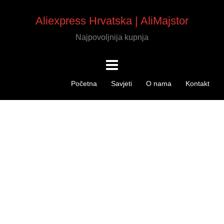
Aliexpress Hrvatska | AliMajstor
Najpovoljnija kupnja
Početna
Savjeti
O nama
Kontakt